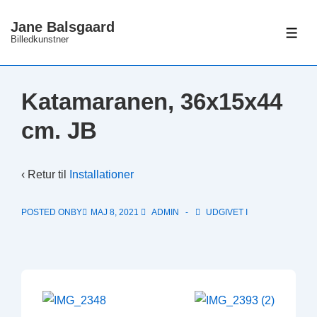
↓
Jane Balsgaard
Hop
ME
Billedkunstner
til
hovedindhold
Katamaranen, 36x15x44
cm. JB
‹ Retur til
Installationer
POSTED ONBY
MAJ 8, 2021
ADMIN
UDGIVET I