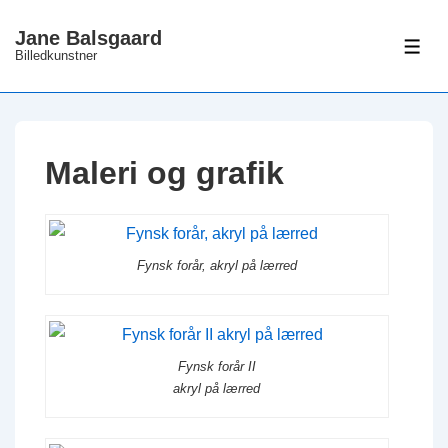
↓
Jane Balsgaard
Hop
ME
Billedkunstner
til
hovedindhold
Maleri og grafik
Fynsk forår, akryl på lærred
Fynsk forår II
akryl på lærred