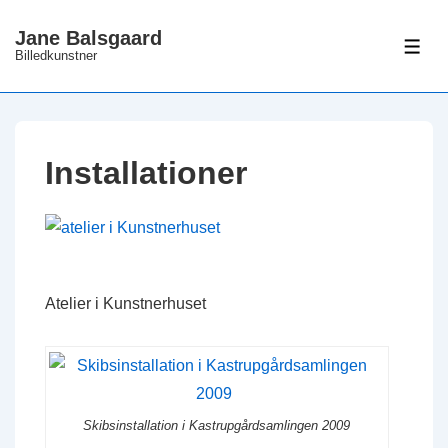
↓
Jane Balsgaard
Hop
ME
Billedkunstner
til
hovedindhold
Installationer
Atelier i Kunstnerhuset
Skibsinstallation i Kastrupgårdsamlingen 2009