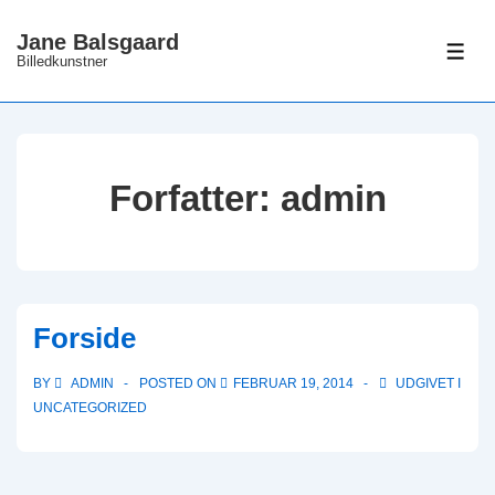
↓
Jane Balsgaard
Hop
ME
Billedkunstner
til
hovedindhold
Forfatter:
admin
Forside
BY
ADMIN
POSTED ON
FEBRUAR 19, 2014
UDGIVET I
UNCATEGORIZED