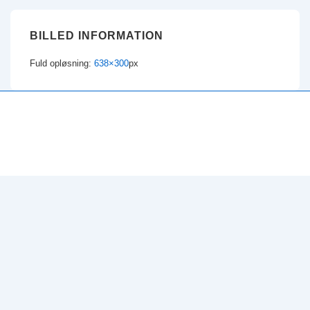
BILLED INFORMATION
Fuld opløsning:
638×300
px