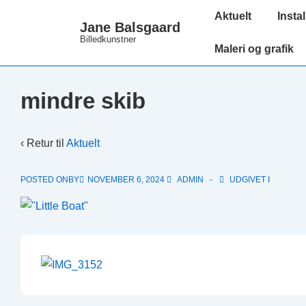
↓
Main
Aktuelt
Instal
Jane Balsgaard
Hop
Navigation
Billedkunstner
til
Maleri og grafik
hovedindhold
mindre skib
‹ Retur til
Aktuelt
POSTED ONBY
NOVEMBER 6, 2024
ADMIN
UDGIVET I