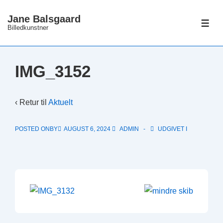
↓
Jane Balsgaard
Hop
ME
Billedkunstner
til
hovedindhold
IMG_3152
‹ Retur til
Aktuelt
POSTED ONBY
AUGUST 6, 2024
ADMIN
UDGIVET I