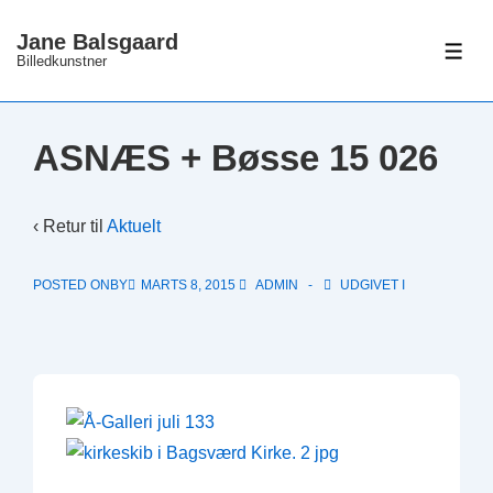
↓
Jane Balsgaard
Hop
ME
Billedkunstner
til
hovedindhold
ASNÆS + Bøsse 15 026
‹ Retur til
Aktuelt
POSTED ONBY
MARTS 8, 2015
ADMIN
UDGIVET I