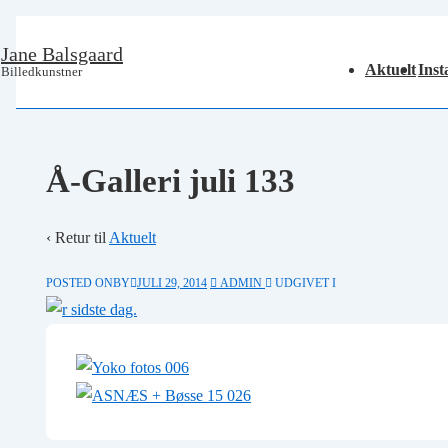
↓
Jane Balsgaard
Main
Hop
Aktuelt
Inst
Billedkunstner
Navigation
til
hovedindhold
Å-Galleri juli 133
‹ Retur til
Aktuelt
POSTED ONBY
JULI 29, 2014
ADMIN
UDGIVET I