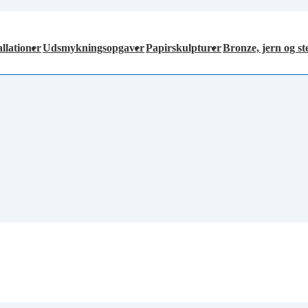
allationer
Udsmykningsopgaver
Papirskulpturer
Bronze, jern og s