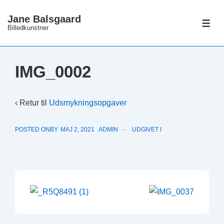
↓
Jane Balsgaard
Hop
ME
Billedkunstner
til
hovedindhold
IMG_0002
‹ Retur til
Udsmykningsopgaver
POSTED ONBY
MAJ 2, 2021
ADMIN
UDGIVET I