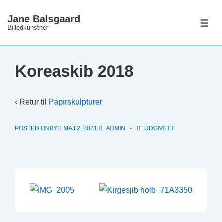
↓
Jane Balsgaard
Hop
ME
Billedkunstner
til
hovedindhold
Koreaskib 2018
‹ Retur til
Papirskulpturer
POSTED ONBY
MAJ 2, 2021
ADMIN
UDGIVET I