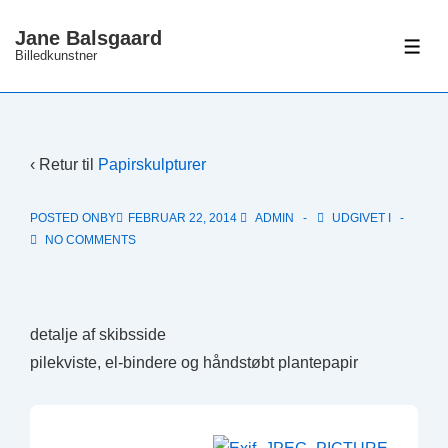
↓
Jane Balsgaard
Hop
ME
Billedkunstner
til
hovedindhold
‹ Retur til
Papirskulpturer
POSTED ONBY
FEBRUAR 22, 2014
ADMIN
UDGIVET I
NO COMMENTS
detalje af skibsside
pilekviste, el-bindere og håndstøbt plantepapir