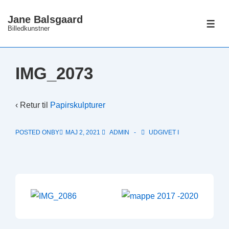
↓
Jane Balsgaard
Hop
ME
Billedkunstner
til
hovedindhold
IMG_2073
‹ Retur til
Papirskulpturer
POSTED ONBY
MAJ 2, 2021
ADMIN
UDGIVET I