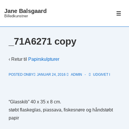
↓
Jane Balsgaard
Hop
ME
Billedkunstner
til
hovedindhold
_71A6271 copy
‹ Retur til
Papirskulpturer
POSTED ONBY
JANUAR 24, 2016
ADMIN
UDGIVET I
“Glasskib” 40 x 35 x 8 cm.
støbt flaskeglas, piassava, fiskesnøre og håndstøbt
papir