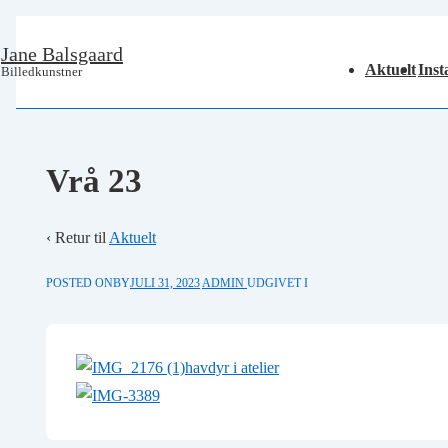
↓
Jane Balsgaard
Main
Hop
Aktuelt
Inst
Billedkunstner
Navigation
til
hovedindhold
Vrå 23
‹ Retur til
Aktuelt
POSTED ONBY
JULI 31, 2023
ADMIN
UDGIVET I