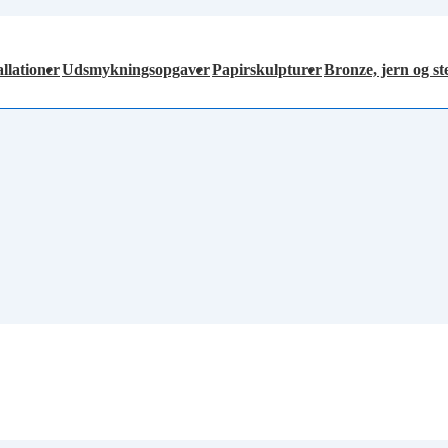
allationer
Udsmykningsopgaver
Papirskulpturer
Bronze, jern og s