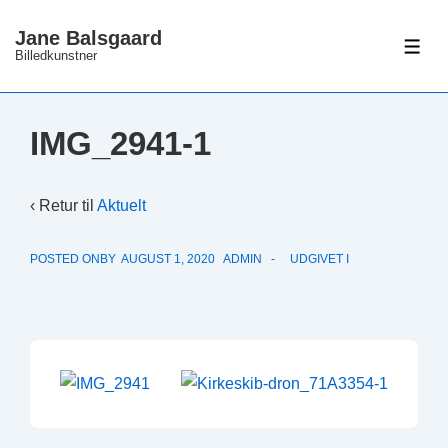
↓
Jane Balsgaard
Hop
ME
Billedkunstner
til
hovedindhold
IMG_2941-1
‹ Retur til
Aktuelt
POSTED ONBY
AUGUST 1, 2020
ADMIN
UDGIVET I