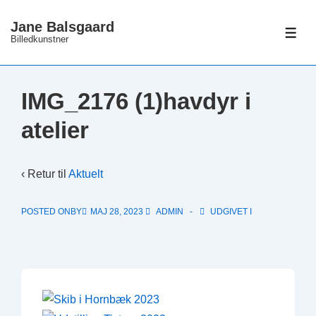
↓
Jane Balsgaard
Hop
ME
Billedkunstner
til
hovedindhold
IMG_2176 (1)havdyr i
atelier
‹ Retur til
Aktuelt
POSTED ONBY
MAJ 28, 2023
ADMIN
UDGIVET I