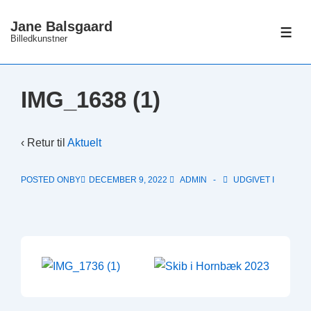
↓
Jane Balsgaard
Hop
ME
Billedkunstner
til
hovedindhold
IMG_1638 (1)
‹ Retur til
Aktuelt
POSTED ONBY
DECEMBER 9, 2022
ADMIN
UDGIVET I