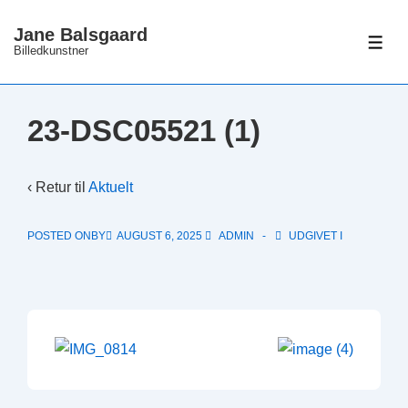
↓
Jane Balsgaard
Hop
ME
Billedkunstner
til
hovedindhold
23-DSC05521 (1)
‹ Retur til
Aktuelt
POSTED ONBY
AUGUST 6, 2025
ADMIN
UDGIVET I