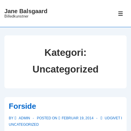
↓
Jane Balsgaard
Hop
ME
Billedkunstner
til
hovedindhold
Kategori:
Uncategorized
Forside
BY
ADMIN
POSTED ON
FEBRUAR 19, 2014
UDGIVET I
UNCATEGORIZED